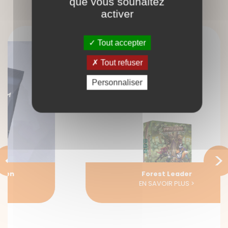
que vous souhaitez
activer
Tout accepter
Tout refuser
Personnaliser
<
>
Forest Leader
EN SAVOIR PLUS >