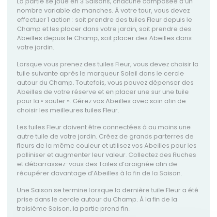
La partie se joue en
3 Saisons
, chacune composée d’un
nombre variable de manches. À votre tour, vous devez
effectuer
1 action
: soit prendre des tuiles
Fleur
depuis le
Champ et les placer dans votre jardin, soit prendre des
Abeilles
depuis le Champ, soit placer des Abeilles dans
votre jardin.
Lorsque vous prenez des tuiles Fleur, vous devez choisir la
tuile suivante après le
marqueur Soleil
dans le cercle
autour du Champ. Toutefois, vous pouvez dépenser des
Abeilles de votre réserve et en placer une sur une tuile
pour la « sauter ». Gérez vos Abeilles avec soin afin de
choisir les meilleures tuiles Fleur.
Les tuiles Fleur doivent être connectées à au moins une
autre tuile de votre jardin. Créez de grands parterres de
fleurs de la même couleur et utilisez vos Abeilles pour les
polliniser et augmenter leur valeur. Collectez des
Ruches
et débarrassez-vous des
Toiles d’araignée
afin de
récupérer davantage d’Abeilles à la fin de la Saison.
Une Saison se termine lorsque la dernière tuile Fleur a été
prise dans le cercle autour du Champ. À la fin de la
troisième Saison, la partie prend fin.