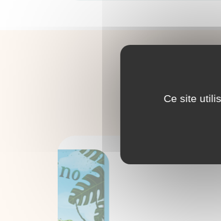
A
Ce site util
Bidibirdy
EN SAVOIR PLUS >