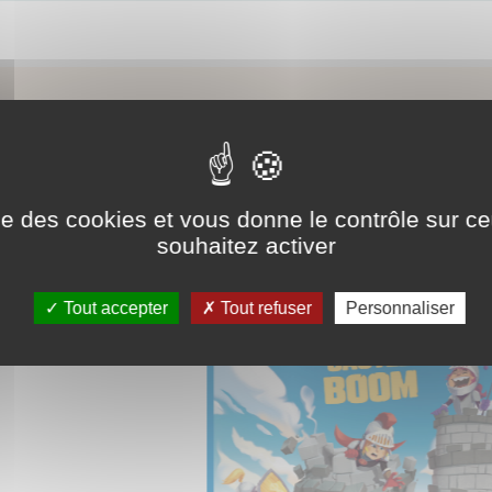
UTRES JE
AUTRES JEUX
ise des cookies et vous donne le contrôle sur 
souhaitez activer
Tout accepter
Tout refuser
Personnaliser