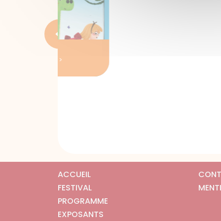
<
 >
ACCUEIL
CONT
FESTIVAL
MENT
PROGRAMME
EXPOSANTS