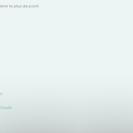
enir le plus de point
re
 Studio