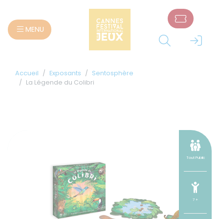
Panneau de gestion des cookies
MENU
Accueil
Exposants
Sentosphère
La Légende du Colibri
Tout Public
7 +