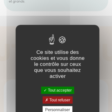
et grands.
UTRES JE
AUTRES JEUX
Ce site utilise des
cookies et vous donne
le contrôle sur ceux
que vous souhaitez
activer
Tout accepter
Tout refuser
Personnaliser