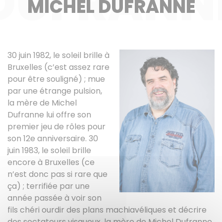
DUFRANN
MICHEL DUFRANNE
30 juin 1982, le soleil brille à
Bruxelles (c’est assez rare
pour être souligné) ; mue
par une étrange pulsion,
la mère de Michel
Dufranne lui offre son
premier jeu de rôles pour
son 12e anniversaire. 30
juin 1983, le soleil brille
encore à Bruxelles (ce
n’est donc pas si rare que
ça) ; terrifiée par une
année passée à voir son
fils chéri ourdir des plans machiavéliques et décrire
des sectateurs visqueux, la mère de Michel Dufranne