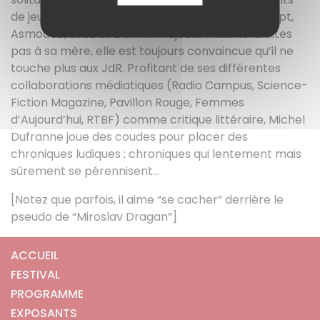
de jeux de rôles pour Multisim, Halloween Concept,
Asmodee, Siroz et Darwin Project… mais ne le dites
pas à sa mère, elle est toujours convaincue qu’il ne
touche plus aux JdR. Profitant de ses différentes
collaborations médiatiques (Radio Campus, Science-
Fiction Magazine, Pavillon Rouge, Femmes
d’Aujourd’hui, RTBF) comme critique littéraire, Michel
Dufranne joue des coudes pour placer des
chroniques ludiques ; chroniques qui lentement mais
sûrement se pérennisent…
[Notez que parfois, il aime “se cacher” derrière le
pseudo de “Miroslav Dragan”]
ACCUEIL
FESTIVAL
PROGRAMME
EXPOSANTS